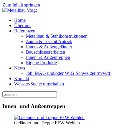
Zum Inhalt springen
Home
Über uns
Referenzen
Metallbau & Stahl­konstruktionen
Zäune & Tor mit Antrieb
Innen- & Außengeländer
Bauschlosserarbeiten
Innen- & Außentreppen
Eigene Produkte
News
Job: MAG und/oder WIG-Schweißer (m/w/d)
Kontakt
Website-Suche umschalten
Innen- und Außen­treppen
Geländer und Treppe FFW Wehlen